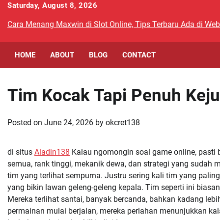
Skip
Saturday, August 8, 2026
to
Cara Menang Maxwin di Slot Online, Tips Terbaru Ada di Websi
content
HOME
ABOUT
BLOG
CONTACT
Tim Kocak Tapi Penuh Keju
Posted on
June 24, 2026
by
okcret138
di situs
Aladin138
Kalau ngomongin soal game online, pasti 
semua, rank tinggi, mekanik dewa, dan strategi yang sudah 
tim yang terlihat sempurna. Justru sering kali tim yang palin
yang bikin lawan geleng-geleng kepala. Tim seperti ini bias
Mereka terlihat santai, banyak bercanda, bahkan kadang leb
permainan mulai berjalan, mereka perlahan menunjukkan kal