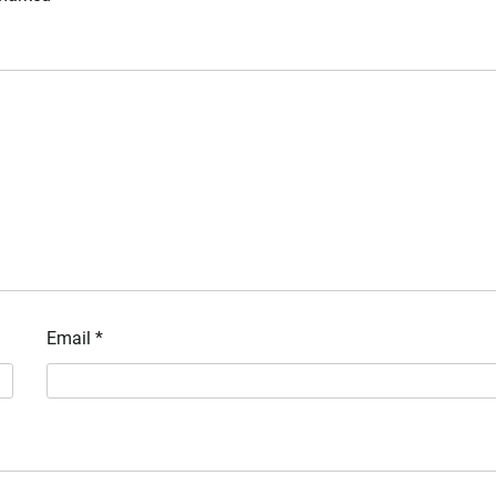
Email
*