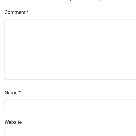
Comment
*
Name
*
Website