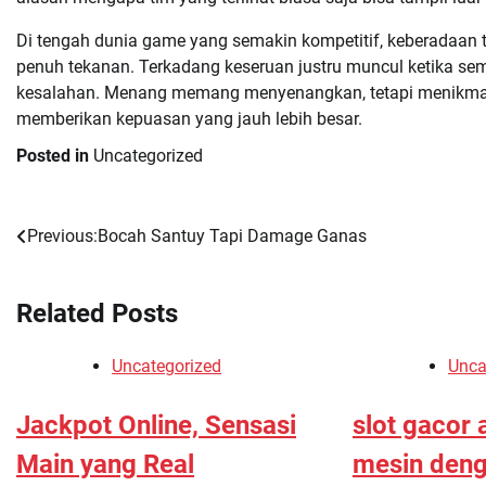
Di tengah dunia game yang semakin kompetitif, keberadaan 
penuh tekanan. Terkadang keseruan justru muncul ketika sem
kesalahan. Menang memang menyenangkan, tetapi menikmati
memberikan kepuasan yang jauh lebih besar.
Posted in
Uncategorized
Previous:
Bocah Santuy Tapi Damage Ganas
Post
navigation
Related Posts
Uncategorized
Unca
Jackpot Online, Sensasi
slot gacor 
Main yang Real
mesin denga