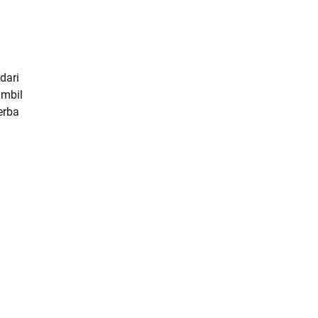
dari
ambil
erba