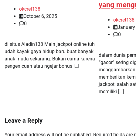
yang meng
okcret138
October 6, 2025
okcret138
0
January 
0
di situs Aladin138 Main jackpot online tuh
udah kayak gaya hidup baru buat banyak
dalam dunia perma
anak muda sekarang. Bukan cuma karena
“gacor” sering d
pengen cuan atau ngejar bonus […]
menggambarkan m
memberikan kem
jackpot. salah sa
memiliki […]
Leave a Reply
Your email address will not be published.
Required fields are