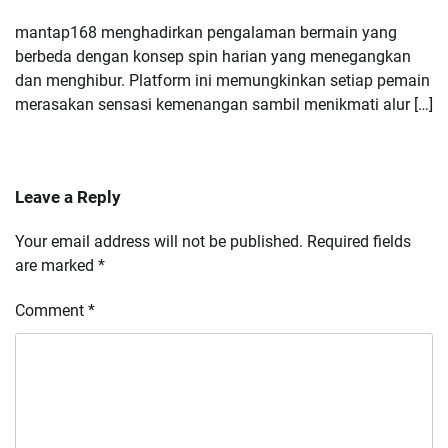
mantap168 menghadirkan pengalaman bermain yang
berbeda dengan konsep spin harian yang menegangkan
dan menghibur. Platform ini memungkinkan setiap pemain
merasakan sensasi kemenangan sambil menikmati alur […]
Leave a Reply
Your email address will not be published.
Required fields
are marked
*
Comment
*