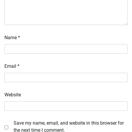
Name
*
Email
*
Website
Save my name, email, and website in this browser for
the next time I comment.