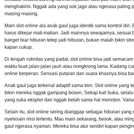
menghakimi. Nggak ada yang sok jago atau ngerasa palin
masing-masing.
Main slot online ala anak gaul juga identik sama kontrol dir
harus dikejar mati-matian. Jadi mainnya sewajarnya, sesuai ba
banget biar hiburan tetep jadi hiburan, bukan malah bikin 
kapan cukup.
Di tengah rutinitas yang padat, slot online bisa jadi semac
waktu buat jalan-jalan jauh atau nongkrong lama. Kadang cuma
online berperan. Sensasi putaran dan suara khasnya bisa ban
Anak gaul juga terkenal adaptif sama tren. Slot online yang t
bikin mereka nggak gampang bosen. Setiap kali buka, selalu 
yang suka eksplor dan nggak betah sama hal monoton. Variasi 
Selain itu, slot online sering dianggap sebagai hiburan yang
nyelesain misi tertentu. Mau main sekarang, besok, atau mi
gaul ngerasa nyaman. Mereka bisa atur sendiri kapan pengin