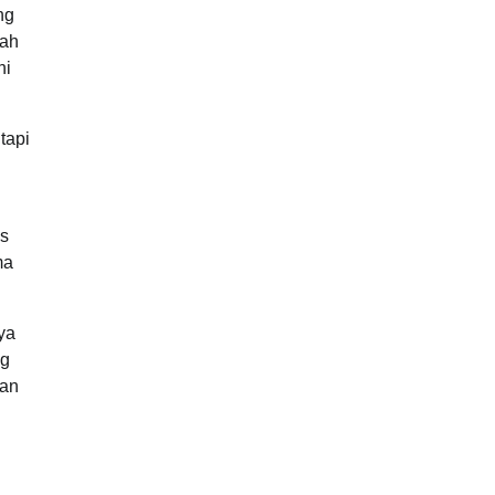
ng
dah
ni
tapi
es
ma
ya
ng
ian