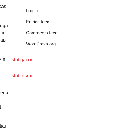
sasi
Log in
Entries feed
juga
ain
Comments feed
gap
WordPress.org
kin
slot gacor
i
slot resmi
rena
n
t
tau