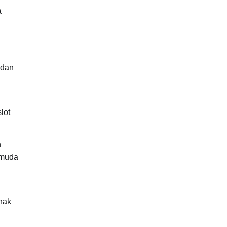
a
 dan
lot
n
 muda
nak