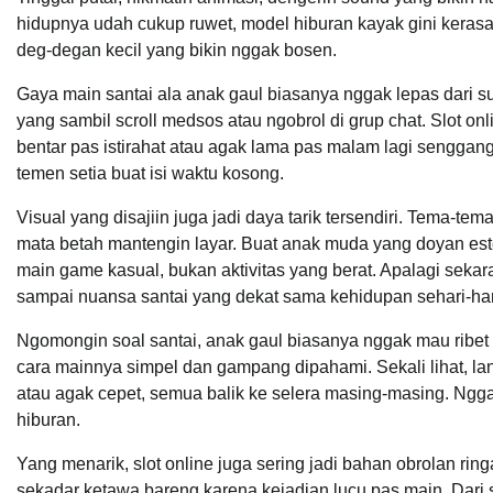
hidupnya udah cukup ruwet, model hiburan kayak gini kerasa 
deg-degan kecil yang bikin nggak bosen.
Gaya main santai ala anak gaul biasanya nggak lepas dari su
yang sambil scroll medsos atau ngobrol di grup chat. Slot on
bentar pas istirahat atau agak lama pas malam lagi senggang,
temen setia buat isi waktu kosong.
Visual yang disajiin juga jadi daya tarik tersendiri. Tema-t
mata betah mantengin layar. Buat anak muda yang doyan esteti
main game kasual, bukan aktivitas yang berat. Apalagi sekar
sampai nuansa santai yang dekat sama kehidupan sehari-har
Ngomongin soal santai, anak gaul biasanya nggak mau ribet 
cara mainnya simpel dan gampang dipahami. Sekali lihat, la
atau agak cepet, semua balik ke selera masing-masing. Ngga
hiburan.
Yang menarik, slot online juga sering jadi bahan obrolan ri
sekadar ketawa bareng karena kejadian lucu pas main. Dari 