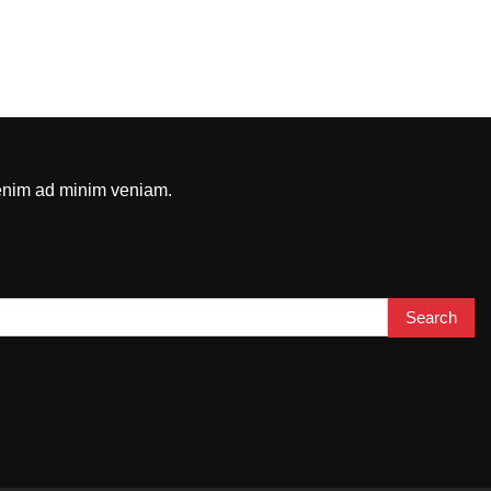
 enim ad minim veniam.