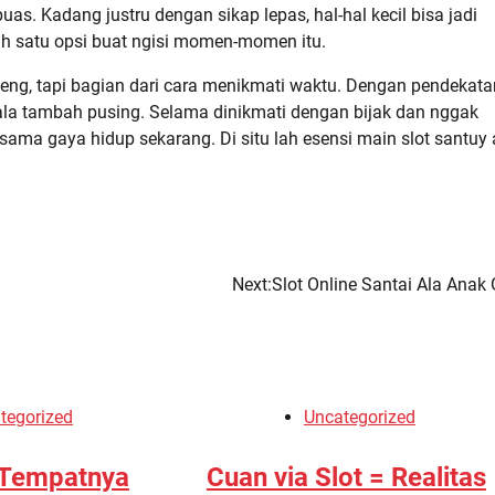
uas. Kadang justru dengan sikap lepas, hal-hal kecil bisa jadi
ah satu opsi buat ngisi momen-momen itu.
iseng, tapi bagian dari cara menikmati waktu. Dengan pendekata
epala tambah pusing. Selama dinikmati dengan bijak dan nggak
sama gaya hidup sekarang. Di situ lah esensi main slot santuy 
Next:
Slot Online Santai Ala Anak 
tegorized
Uncategorized
 Tempatnya
Cuan via Slot = Realitas