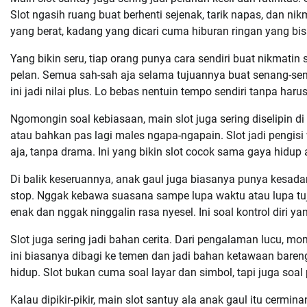
Slot ngasih ruang buat berhenti sejenak, tarik napas, dan n
yang berat, kadang yang dicari cuma hiburan ringan yang bis
Yang bikin seru, tiap orang punya cara sendiri buat nikmatin
pelan. Semua sah-sah aja selama tujuannya buat senang-senan
ini jadi nilai plus. Lo bebas nentuin tempo sendiri tanpa haru
Ngomongin soal kebiasaan, main slot juga sering diselipin di s
atau bahkan pas lagi males ngapa-ngapain. Slot jadi pengisi
aja, tanpa drama. Ini yang bikin slot cocok sama gaya hidup 
Di balik keseruannya, anak gaul juga biasanya punya kesadar
stop. Nggak kebawa suasana sampe lupa waktu atau lupa tuj
enak dan nggak ninggalin rasa nyesel. Ini soal kontrol diri ya
Slot juga sering jadi bahan cerita. Dari pengalaman lucu, mo
ini biasanya dibagi ke temen dan jadi bahan ketawaan bareng.
hidup. Slot bukan cuma soal layar dan simbol, tapi juga soa
Kalau dipikir-pikir, main slot santuy ala anak gaul itu cerm