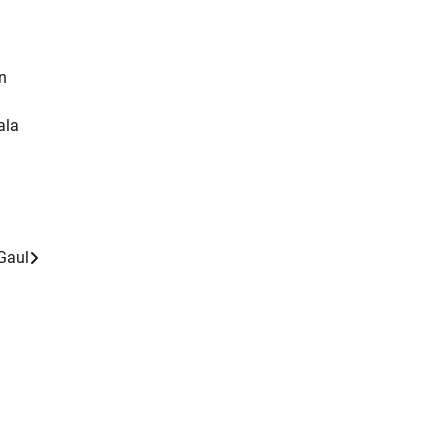
n
ala
Gaul