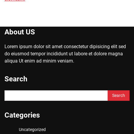
About US
Lorem ipsum dolor sit amet consectetur dipisicing elit sed
do eiusmod tempor incididunt ut labore et dolore magna
aliqua Ut enim ad minim veniam.
Search
Search
for:
Categories
Uncategorized