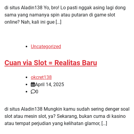
di situs Aladin138 Yo, bro! Lo pasti nggak asing lagi dong
sama yang namanya spin atau putaran di game slot
online? Nah, kali ini gue […]
Uncategorized
Cuan via Slot = Realitas Baru
okcret138
April 14, 2025
0
di situs Aladin138 Mungkin kamu sudah sering denger soal
slot atau mesin slot, ya? Sekarang, bukan cuma di kasino
atau tempat perjudian yang kelihatan glamor, […]