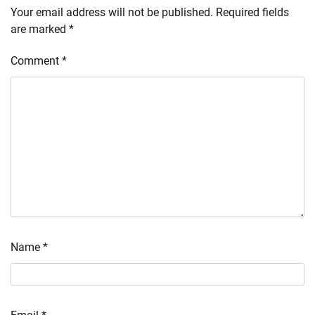
Your email address will not be published.
Required fields
are marked
*
Comment
*
Name
*