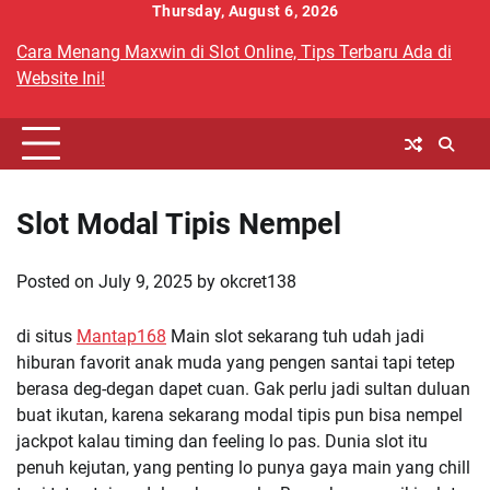
Skip
Thursday, August 6, 2026
to
Cara Menang Maxwin di Slot Online, Tips Terbaru Ada di
content
Website Ini!
Slot Modal Tipis Nempel
Posted on
July 9, 2025
by
okcret138
di situs
Mantap168
Main slot sekarang tuh udah jadi
hiburan favorit anak muda yang pengen santai tapi tetep
berasa deg-degan dapet cuan. Gak perlu jadi sultan duluan
buat ikutan, karena sekarang modal tipis pun bisa nempel
jackpot kalau timing dan feeling lo pas. Dunia slot itu
penuh kejutan, yang penting lo punya gaya main yang chill