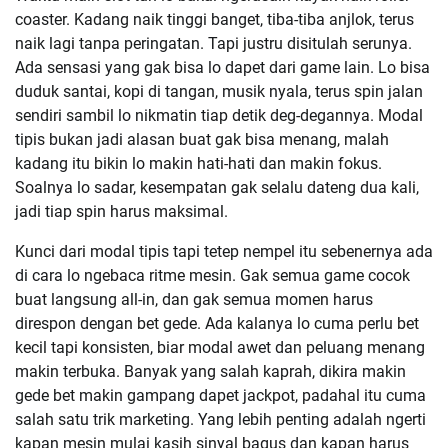
coaster. Kadang naik tinggi banget, tiba-tiba anjlok, terus
naik lagi tanpa peringatan. Tapi justru disitulah serunya.
Ada sensasi yang gak bisa lo dapet dari game lain. Lo bisa
duduk santai, kopi di tangan, musik nyala, terus spin jalan
sendiri sambil lo nikmatin tiap detik deg-degannya. Modal
tipis bukan jadi alasan buat gak bisa menang, malah
kadang itu bikin lo makin hati-hati dan makin fokus.
Soalnya lo sadar, kesempatan gak selalu dateng dua kali,
jadi tiap spin harus maksimal.
Kunci dari modal tipis tapi tetep nempel itu sebenernya ada
di cara lo ngebaca ritme mesin. Gak semua game cocok
buat langsung all-in, dan gak semua momen harus
direspon dengan bet gede. Ada kalanya lo cuma perlu bet
kecil tapi konsisten, biar modal awet dan peluang menang
makin terbuka. Banyak yang salah kaprah, dikira makin
gede bet makin gampang dapet jackpot, padahal itu cuma
salah satu trik marketing. Yang lebih penting adalah ngerti
kapan mesin mulai kasih sinyal bagus dan kapan harus