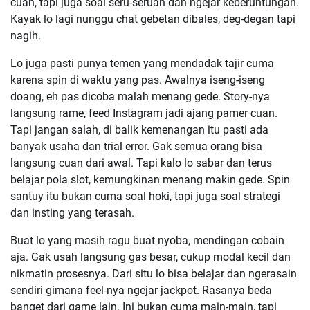
cuan, tapi juga soal seru-seruan dan ngejar keberuntungan.
Kayak lo lagi nunggu chat gebetan dibales, deg-degan tapi
nagih.
Lo juga pasti punya temen yang mendadak tajir cuma
karena spin di waktu yang pas. Awalnya iseng-iseng
doang, eh pas dicoba malah menang gede. Story-nya
langsung rame, feed Instagram jadi ajang pamer cuan.
Tapi jangan salah, di balik kemenangan itu pasti ada
banyak usaha dan trial error. Gak semua orang bisa
langsung cuan dari awal. Tapi kalo lo sabar dan terus
belajar pola slot, kemungkinan menang makin gede. Spin
santuy itu bukan cuma soal hoki, tapi juga soal strategi
dan insting yang terasah.
Buat lo yang masih ragu buat nyoba, mendingan cobain
aja. Gak usah langsung gas besar, cukup modal kecil dan
nikmatin prosesnya. Dari situ lo bisa belajar dan ngerasain
sendiri gimana feel-nya ngejar jackpot. Rasanya beda
banget dari game lain. Ini bukan cuma main-main, tapi