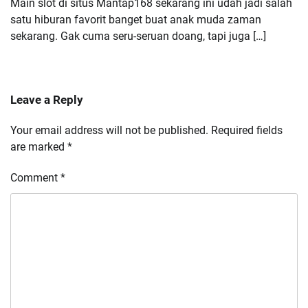
Main slot di situs Mantap168 sekarang ini udah jadi salah
satu hiburan favorit banget buat anak muda zaman
sekarang. Gak cuma seru-seruan doang, tapi juga […]
Leave a Reply
Your email address will not be published.
Required fields
are marked
*
Comment
*