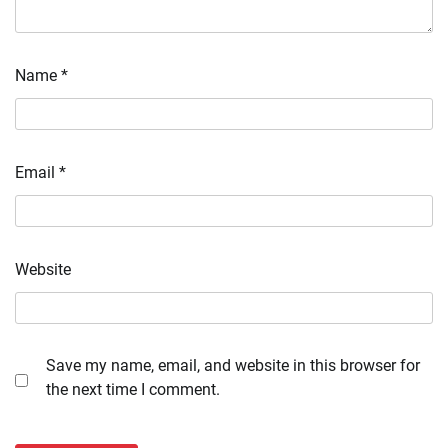
Name
*
Email
*
Website
Save my name, email, and website in this browser for
the next time I comment.