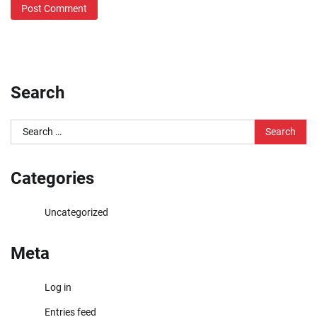
Search
Search
for:
Categories
Uncategorized
Meta
Log in
Entries feed