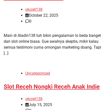
okcret138
October 22, 2025
0
Main di Aladin138 tuh bikin pengalaman lo beda banget
dari slot online biasa. Gue awalnya skeptis, mikir kalau
semua testimoni cuma omongan marketing doang. Tapi
[…]
Uncategorized
Slot Receh Nongki Receh Anak Indie
okcret138
July 15, 2025