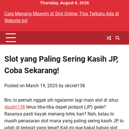
Skip
Thursday, August 6, 2026
to
Cara Menang Maxwin di Slot Online, Tips Terbaru Ada di
content
Website Ini!
Slot yang Paling Sering Kasih JP,
Coba Sekarang!
Posted on
March 19, 2025
by
okcret138
Bro, lo pernah nggak sih ngalamin lagi main slot di situs
Aladin138
terus tiba-tiba dapet jackpot (JP) gede?
Rasanya pasti kayak menang lotre, kan? Nah, kalau lo
masih penasaran slot mana yang paling sering kasih JP, lo
udah di tempat yang tepat! Kali ini gue bakal bahas slot