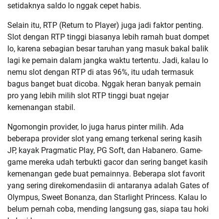
setidaknya saldo lo nggak cepet habis.
Selain itu, RTP (Return to Player) juga jadi faktor penting.
Slot dengan RTP tinggi biasanya lebih ramah buat dompet
lo, karena sebagian besar taruhan yang masuk bakal balik
lagi ke pemain dalam jangka waktu tertentu. Jadi, kalau lo
nemu slot dengan RTP di atas 96%, itu udah termasuk
bagus banget buat dicoba. Nggak heran banyak pemain
pro yang lebih milih slot RTP tinggi buat ngejar
kemenangan stabil.
Ngomongin provider, lo juga harus pinter milih. Ada
beberapa provider slot yang emang terkenal sering kasih
JP, kayak Pragmatic Play, PG Soft, dan Habanero. Game-
game mereka udah terbukti gacor dan sering banget kasih
kemenangan gede buat pemainnya. Beberapa slot favorit
yang sering direkomendasiin di antaranya adalah Gates of
Olympus, Sweet Bonanza, dan Starlight Princess. Kalau lo
belum pernah coba, mending langsung gas, siapa tau hoki