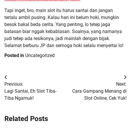
Tapi inget, bro, main slot itu harus santai dan jangan
terlalu ambil pusing. Kalau hari ini belum hoki, mungkin
besok bakal beda cerita. Yang penting, lo tetep jaga
batasan biar nggak kebablasan. Soalnya, yang namanya
judi tetep ada resikonya, jadi mainlah dengan bijak.
Selamat berburu JP dan semoga hoki selalu menyertai lo!
Posted in
Uncategorized
Post
Previous:
Next:
navigation
Lagi Santai, Eh Slot Tiba-
Cara Gampang Menang di
Tiba Ngamuk!
Slot Online, Cek Yuk!
Related Posts