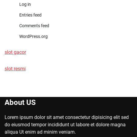
Log in
Entries feed
Comments feed
WordPress.org
slot gacor
slot resmi
About US
Lorem ipsum dolor sit amet consectetur dipisicing elit sed
do eiusmod tempor incididunt ut labore et dolore magna
aliqua Ut enim ad minim veniam.