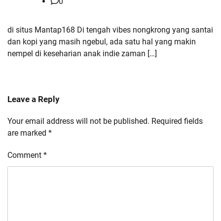
0
di situs Mantap168 Di tengah vibes nongkrong yang santai
dan kopi yang masih ngebul, ada satu hal yang makin
nempel di keseharian anak indie zaman […]
Leave a Reply
Your email address will not be published.
Required fields
are marked
*
Comment
*