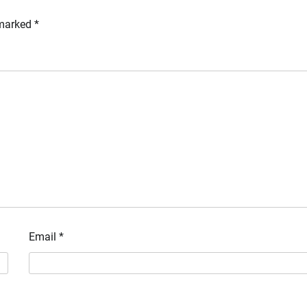
 marked
*
Email
*