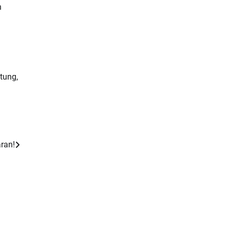
n
tung,
aran!