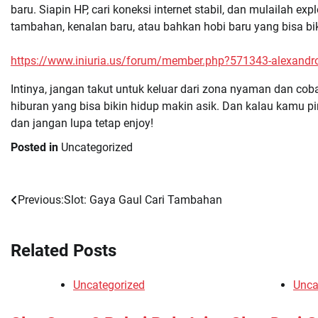
baru. Siapin HP, cari koneksi internet stabil, dan mulailah exp
tambahan, kenalan baru, atau bahkan hobi baru yang bisa biki
https://www.iniuria.us/forum/member.php?571343-alexand
Intinya, jangan takut untuk keluar dari zona nyaman dan cob
hiburan yang bisa bikin hidup makin asik. Dan kalau kamu pin
dan jangan lupa tetap enjoy!
Posted in
Uncategorized
Previous:
Slot: Gaya Gaul Cari Tambahan
Post
navigation
Related Posts
Uncategorized
Unca