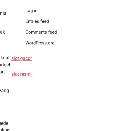
Log in
nia
Entries feed
yak
Comments feed
WordPress.org
 kuat.
slot gacor
udget
kan
slot resmi
 yang
gede
cukup