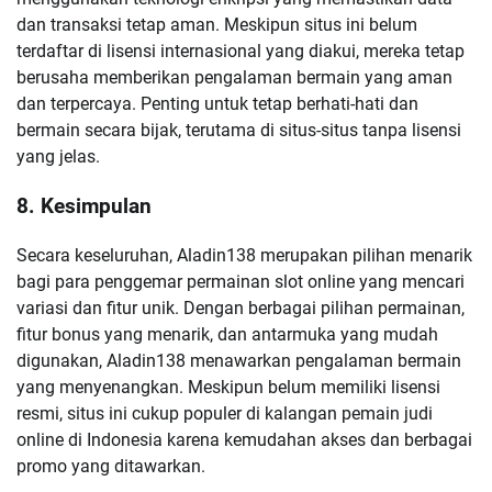
dan transaksi tetap aman. Meskipun situs ini belum
terdaftar di lisensi internasional yang diakui, mereka tetap
berusaha memberikan pengalaman bermain yang aman
dan terpercaya. Penting untuk tetap berhati-hati dan
bermain secara bijak, terutama di situs-situs tanpa lisensi
yang jelas.
8.
Kesimpulan
Secara keseluruhan, Aladin138 merupakan pilihan menarik
bagi para penggemar permainan slot online yang mencari
variasi dan fitur unik. Dengan berbagai pilihan permainan,
fitur bonus yang menarik, dan antarmuka yang mudah
digunakan, Aladin138 menawarkan pengalaman bermain
yang menyenangkan. Meskipun belum memiliki lisensi
resmi, situs ini cukup populer di kalangan pemain judi
online di Indonesia karena kemudahan akses dan berbagai
promo yang ditawarkan.