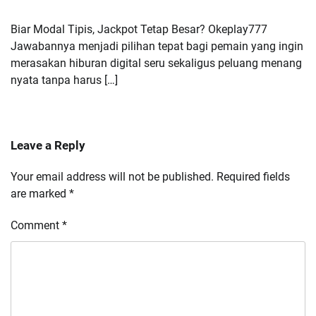
Biar Modal Tipis, Jackpot Tetap Besar? Okeplay777
Jawabannya menjadi pilihan tepat bagi pemain yang ingin
merasakan hiburan digital seru sekaligus peluang menang
nyata tanpa harus […]
Leave a Reply
Your email address will not be published.
Required fields
are marked
*
Comment
*