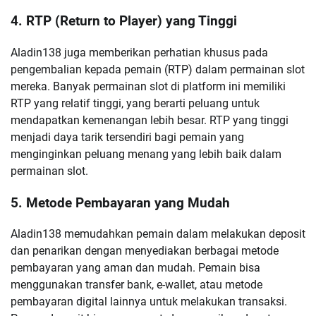
4.
RTP (Return to Player) yang Tinggi
Aladin138 juga memberikan perhatian khusus pada
pengembalian kepada pemain (RTP) dalam permainan slot
mereka. Banyak permainan slot di platform ini memiliki
RTP yang relatif tinggi, yang berarti peluang untuk
mendapatkan kemenangan lebih besar. RTP yang tinggi
menjadi daya tarik tersendiri bagi pemain yang
menginginkan peluang menang yang lebih baik dalam
permainan slot.
5.
Metode Pembayaran yang Mudah
Aladin138 memudahkan pemain dalam melakukan deposit
dan penarikan dengan menyediakan berbagai metode
pembayaran yang aman dan mudah. Pemain bisa
menggunakan transfer bank, e-wallet, atau metode
pembayaran digital lainnya untuk melakukan transaksi.