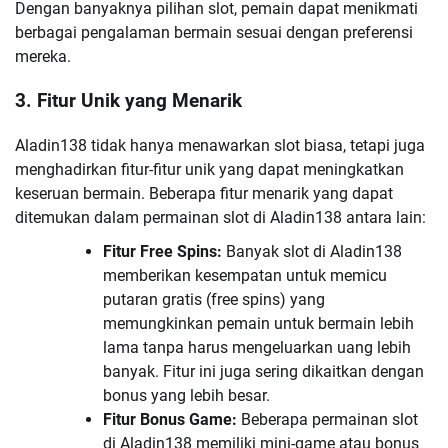
Dengan banyaknya pilihan slot, pemain dapat menikmati
berbagai pengalaman bermain sesuai dengan preferensi
mereka.
3.
Fitur Unik yang Menarik
Aladin138 tidak hanya menawarkan slot biasa, tetapi juga
menghadirkan fitur-fitur unik yang dapat meningkatkan
keseruan bermain. Beberapa fitur menarik yang dapat
ditemukan dalam permainan slot di Aladin138 antara lain:
Fitur Free Spins:
Banyak slot di Aladin138
memberikan kesempatan untuk memicu
putaran gratis (free spins) yang
memungkinkan pemain untuk bermain lebih
lama tanpa harus mengeluarkan uang lebih
banyak. Fitur ini juga sering dikaitkan dengan
bonus yang lebih besar.
Fitur Bonus Game:
Beberapa permainan slot
di Aladin138 memiliki mini-game atau bonus