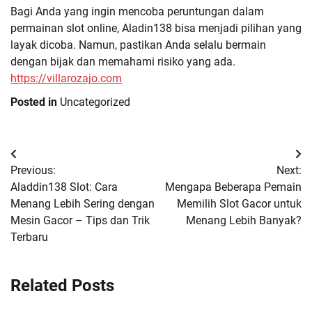
Bagi Anda yang ingin mencoba peruntungan dalam
permainan slot online, Aladin138 bisa menjadi pilihan yang
layak dicoba. Namun, pastikan Anda selalu bermain
dengan bijak dan memahami risiko yang ada.
https://villarozajo.com
Posted in
Uncategorized
Post
Previous:
Next:
navigation
Aladdin138 Slot: Cara
Mengapa Beberapa Pemain
Menang Lebih Sering dengan
Memilih Slot Gacor untuk
Mesin Gacor – Tips dan Trik
Menang Lebih Banyak?
Terbaru
Related Posts