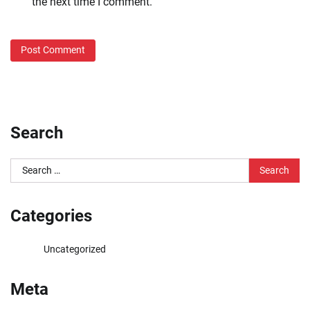
the next time I comment.
Search
Search
for:
Categories
Uncategorized
Meta