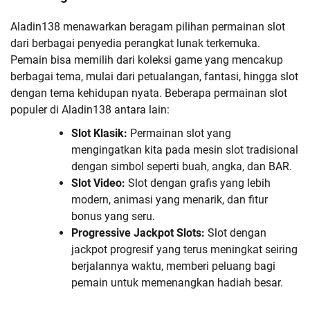
Aladin138 menawarkan beragam pilihan permainan slot
dari berbagai penyedia perangkat lunak terkemuka.
Pemain bisa memilih dari koleksi game yang mencakup
berbagai tema, mulai dari petualangan, fantasi, hingga slot
dengan tema kehidupan nyata. Beberapa permainan slot
populer di Aladin138 antara lain:
Slot Klasik:
Permainan slot yang
mengingatkan kita pada mesin slot tradisional
dengan simbol seperti buah, angka, dan BAR.
Slot Video:
Slot dengan grafis yang lebih
modern, animasi yang menarik, dan fitur
bonus yang seru.
Progressive Jackpot Slots:
Slot dengan
jackpot progresif yang terus meningkat seiring
berjalannya waktu, memberi peluang bagi
pemain untuk memenangkan hadiah besar.