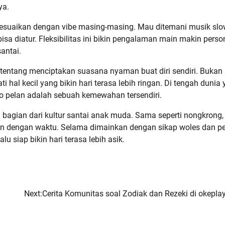
ya.
isesuaikan dengan vibe masing-masing. Mau ditemani musik slo
sa diatur. Fleksibilitas ini bikin pengalaman main makin person
santai.
 tentang menciptakan suasana nyaman buat diri sendiri. Bukan 
hal kecil yang bikin hari terasa lebih ringan. Di tengah dunia
po pelan adalah sebuah kemewahan tersendiri.
di bagian dari kultur santai anak muda. Sama seperti nongkrong,
n dengan waktu. Selama dimainkan dengan sikap woles dan p
lu siap bikin hari terasa lebih asik.
Next:
Cerita Komunitas soal Zodiak dan Rezeki di okepla