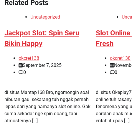
Related Posts
Uncategorized
Unca
Jackpot Slot: Spin Seru
Slot Onlin
Bikin Happy
Fresh
okcret138
okcret138
September 7, 2025
Novembe
0
0
di situs Mantap168 Bro, ngomongin soal
di situs Okeplay
hiburan gaul sekarang tuh nggak pernah
online tuh rasan
lepas dari yang namanya slot online. Gak
fenomena yang u
cuma sekadar nge-spin doang, tapi
obrolan anak mu
atmosfernya […]
entah itu pas […]