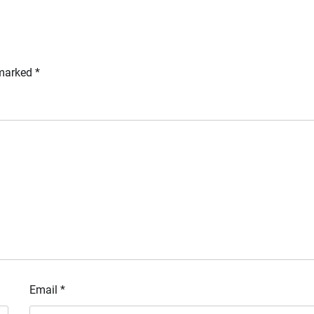
 marked
*
Email
*