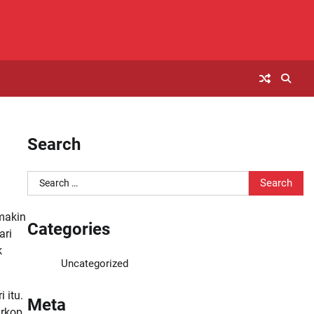
Search
Search
for:
 makin
Categories
ari
k
Uncategorized
 itu.
Meta
arkop