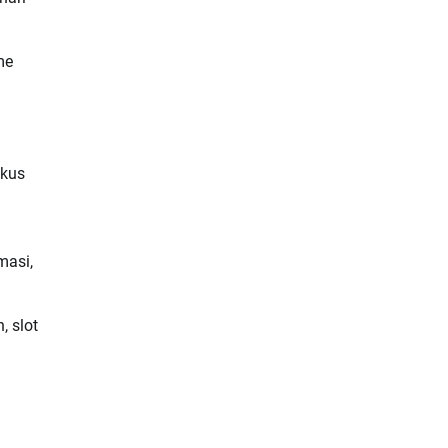
me
okus
masi,
, slot