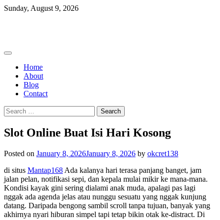
Skip
Sunday, August 9, 2026
to
Cara Menang Maxwin di Slot Online, Tips Terbaru Ada di Website
content
Ini!
Home
About
Blog
Contact
Search
for:
Slot Online Buat Isi Hari Kosong
Posted on
January 8, 2026
January 8, 2026
by
okcret138
di situs
Mantap168
Ada kalanya hari terasa panjang banget, jam
jalan pelan, notifikasi sepi, dan kepala mulai mikir ke mana-mana.
Kondisi kayak gini sering dialami anak muda, apalagi pas lagi
nggak ada agenda jelas atau nunggu sesuatu yang nggak kunjung
datang. Daripada bengong sambil scroll tanpa tujuan, banyak yang
akhirnya nyari hiburan simpel tapi tetap bikin otak ke-distract. Di