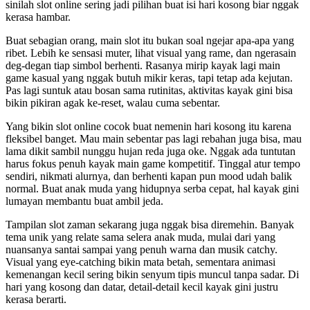
sinilah slot online sering jadi pilihan buat isi hari kosong biar nggak
kerasa hambar.
Buat sebagian orang, main slot itu bukan soal ngejar apa-apa yang
ribet. Lebih ke sensasi muter, lihat visual yang rame, dan ngerasain
deg-degan tiap simbol berhenti. Rasanya mirip kayak lagi main
game kasual yang nggak butuh mikir keras, tapi tetap ada kejutan.
Pas lagi suntuk atau bosan sama rutinitas, aktivitas kayak gini bisa
bikin pikiran agak ke-reset, walau cuma sebentar.
Yang bikin slot online cocok buat nemenin hari kosong itu karena
fleksibel banget. Mau main sebentar pas lagi rebahan juga bisa, mau
lama dikit sambil nunggu hujan reda juga oke. Nggak ada tuntutan
harus fokus penuh kayak main game kompetitif. Tinggal atur tempo
sendiri, nikmati alurnya, dan berhenti kapan pun mood udah balik
normal. Buat anak muda yang hidupnya serba cepat, hal kayak gini
lumayan membantu buat ambil jeda.
Tampilan slot zaman sekarang juga nggak bisa diremehin. Banyak
tema unik yang relate sama selera anak muda, mulai dari yang
nuansanya santai sampai yang penuh warna dan musik catchy.
Visual yang eye-catching bikin mata betah, sementara animasi
kemenangan kecil sering bikin senyum tipis muncul tanpa sadar. Di
hari yang kosong dan datar, detail-detail kecil kayak gini justru
kerasa berarti.