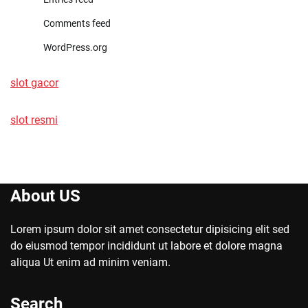
Comments feed
WordPress.org
slot gacor
slot resmi
About US
Lorem ipsum dolor sit amet consectetur dipisicing elit sed
do eiusmod tempor incididunt ut labore et dolore magna
aliqua Ut enim ad minim veniam.
Search