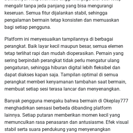
mengalir tanpa jeda panjang yang bisa mengurangi
keseruan. Semua fitur dijalankan stabil, sehingga
pengalaman bermain tetap konsisten dan memuaskan
bagi setiap pengguna.
Platform ini menyesuaikan tampilannya di berbagai
perangkat. Baik layar kecil maupun besar, semua elemen
tetap terlihat rapi dan mudah dioperasikan. Pemain yang
sering berpindah perangkat tidak perlu mengatur ulang
pengaturan, sehingga hiburan digital lebih fleksibel dan
dapat diakses kapan saja. Tampilan optimal di semua
perangkat memberi kenyamanan tambahan saat bermain,
membuat setiap sesi terasa lancar dan menyenangkan.
Banyak pengguna mengaku bahwa bermain di Okeplay777
menghadirkan sensasi berbeda dibanding platform
lainnya. Setiap putaran memberikan momen kecil yang
memunculkan rasa penasaran dan antusiasme. Efek visual
stabil serta suara pendukung yang menyenangkan