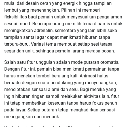
mulai dari desain cerah yang energik hingga tampilan
lembut yang menenangkan. Pilihan ini memberi
fleksibilitas bagi pemain untuk menyesuaikan pengalaman
sesuai mood. Beberapa orang memilih tema dinamis untuk
meningkatkan adrenalin, sementara yang lain lebih suka
tampilan santai agar dapat menikmati hiburan tanpa
terburu-buru. Variasi tema membuat setiap sesi terasa
segar dan unik, sehingga pemain jarang merasa bosan.
Salah satu fitur unggulan adalah mode putaran otomatis.
Dengan fitur ini, pemain bisa menikmati permainan tanpa
harus menekan tombol berulang kali. Animasi halus
berpadu dengan suara pendukung yang menyenangkan,
menciptakan sensasi alami dan seru. Bagi mereka yang
ingin hiburan ringan sambil melakukan aktivitas lain, fitur
ini tetap memberikan keseruan tanpa harus fokus penuh
pada layar. Setiap putaran tetap menghadirkan sensasi
menegangkan dan menarik.