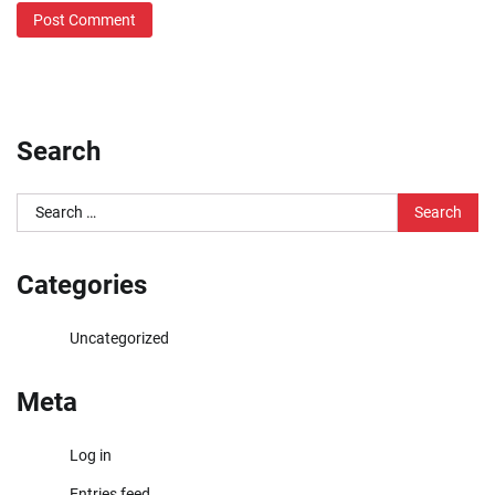
Search
Search
for:
Categories
Uncategorized
Meta
Log in
Entries feed