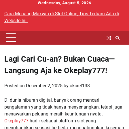
Skip
Wednesday, August 5, 2026
to
Cara Menang Maxwin di Slot Online, Tips Terbaru Ada di
content
Website Ini!
Lagi Cari Cu-an? Bukan Cuaca—
Langsung Aja ke Okeplay777!
Posted on
December 2, 2025
by
okcret138
Di dunia hiburan digital, banyak orang mencari
pengalaman yang tidak hanya menyenangkan, tetapi juga
menawarkan peluang meraih keuntungan nyata.
Okeplay777
hadir sebagai platform slot yang
menghadirkan sensasi berbeda, menggabungkan keseruan