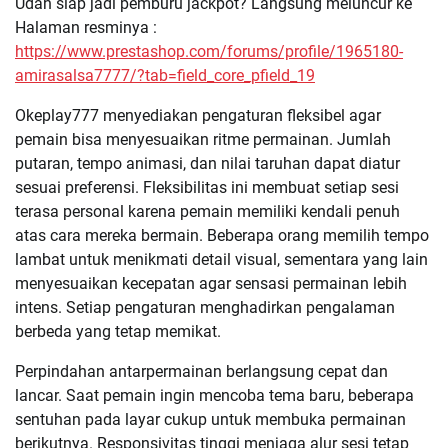
Udah siap jadi pemburu jackpot? Langsung meluncur ke
Halaman resminya :
https://www.prestashop.com/forums/profile/1965180-
amirasalsa7777/?tab=field_core_pfield_19
Okeplay777 menyediakan pengaturan fleksibel agar
pemain bisa menyesuaikan ritme permainan. Jumlah
putaran, tempo animasi, dan nilai taruhan dapat diatur
sesuai preferensi. Fleksibilitas ini membuat setiap sesi
terasa personal karena pemain memiliki kendali penuh
atas cara mereka bermain. Beberapa orang memilih tempo
lambat untuk menikmati detail visual, sementara yang lain
menyesuaikan kecepatan agar sensasi permainan lebih
intens. Setiap pengaturan menghadirkan pengalaman
berbeda yang tetap memikat.
Perpindahan antarpermainan berlangsung cepat dan
lancar. Saat pemain ingin mencoba tema baru, beberapa
sentuhan pada layar cukup untuk membuka permainan
berikutnya. Responsivitas tinggi menjaga alur sesi tetap