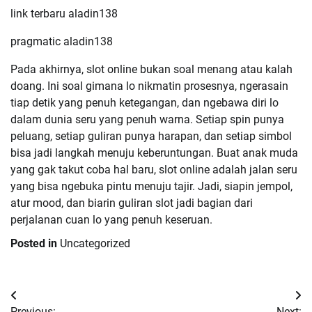
link terbaru aladin138
pragmatic aladin138
Pada akhirnya, slot online bukan soal menang atau kalah
doang. Ini soal gimana lo nikmatin prosesnya, ngerasain
tiap detik yang penuh ketegangan, dan ngebawa diri lo
dalam dunia seru yang penuh warna. Setiap spin punya
peluang, setiap guliran punya harapan, dan setiap simbol
bisa jadi langkah menuju keberuntungan. Buat anak muda
yang gak takut coba hal baru, slot online adalah jalan seru
yang bisa ngebuka pintu menuju tajir. Jadi, siapin jempol,
atur mood, dan biarin guliran slot jadi bagian dari
perjalanan cuan lo yang penuh keseruan.
Posted in
Uncategorized
Post
Previous:
Next: