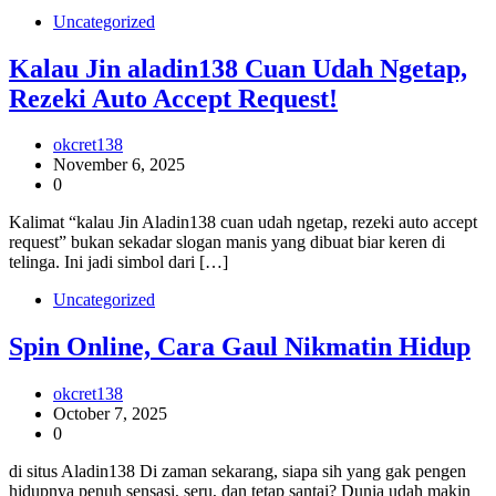
Uncategorized
Kalau Jin aladin138 Cuan Udah Ngetap,
Rezeki Auto Accept Request!
okcret138
November 6, 2025
0
Kalimat “kalau Jin Aladin138 cuan udah ngetap, rezeki auto accept
request” bukan sekadar slogan manis yang dibuat biar keren di
telinga. Ini jadi simbol dari […]
Uncategorized
Spin Online, Cara Gaul Nikmatin Hidup
okcret138
October 7, 2025
0
di situs Aladin138 Di zaman sekarang, siapa sih yang gak pengen
hidupnya penuh sensasi, seru, dan tetap santai? Dunia udah makin