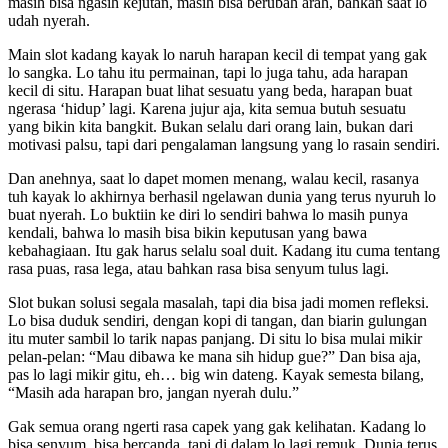
masih bisa ngasih kejutan, masih bisa berubah arah, bahkan saat lo
udah nyerah.
Main slot kadang kayak lo naruh harapan kecil di tempat yang gak
lo sangka. Lo tahu itu permainan, tapi lo juga tahu, ada harapan
kecil di situ. Harapan buat lihat sesuatu yang beda, harapan buat
ngerasa ‘hidup’ lagi. Karena jujur aja, kita semua butuh sesuatu
yang bikin kita bangkit. Bukan selalu dari orang lain, bukan dari
motivasi palsu, tapi dari pengalaman langsung yang lo rasain sendiri.
Dan anehnya, saat lo dapet momen menang, walau kecil, rasanya
tuh kayak lo akhirnya berhasil ngelawan dunia yang terus nyuruh lo
buat nyerah. Lo buktiin ke diri lo sendiri bahwa lo masih punya
kendali, bahwa lo masih bisa bikin keputusan yang bawa
kebahagiaan. Itu gak harus selalu soal duit. Kadang itu cuma tentang
rasa puas, rasa lega, atau bahkan rasa bisa senyum tulus lagi.
Slot bukan solusi segala masalah, tapi dia bisa jadi momen refleksi.
Lo bisa duduk sendiri, dengan kopi di tangan, dan biarin gulungan
itu muter sambil lo tarik napas panjang. Di situ lo bisa mulai mikir
pelan-pelan: “Mau dibawa ke mana sih hidup gue?” Dan bisa aja,
pas lo lagi mikir gitu, eh… big win dateng. Kayak semesta bilang,
“Masih ada harapan bro, jangan nyerah dulu.”
Gak semua orang ngerti rasa capek yang gak kelihatan. Kadang lo
bisa senyum, bisa bercanda, tapi di dalam lo lagi remuk. Dunia terus