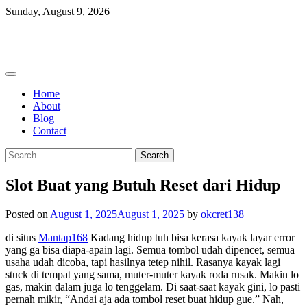
Skip
Sunday, August 9, 2026
to
Cara Menang Maxwin di Slot Online, Tips Terbaru Ada di Website
content
Ini!
Home
About
Blog
Contact
Search
for:
Slot Buat yang Butuh Reset dari Hidup
Posted on
August 1, 2025
August 1, 2025
by
okcret138
di situs
Mantap168
Kadang hidup tuh bisa kerasa kayak layar error
yang ga bisa diapa-apain lagi. Semua tombol udah dipencet, semua
usaha udah dicoba, tapi hasilnya tetep nihil. Rasanya kayak lagi
stuck di tempat yang sama, muter-muter kayak roda rusak. Makin lo
gas, makin dalam juga lo tenggelam. Di saat-saat kayak gini, lo pasti
pernah mikir, “Andai aja ada tombol reset buat hidup gue.” Nah,