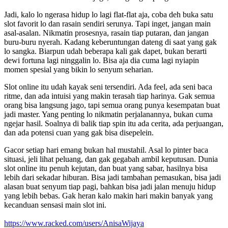
Jadi, kalo lo ngerasa hidup lo lagi flat-flat aja, coba deh buka satu
slot favorit lo dan rasain sendiri serunya. Tapi inget, jangan main
asal-asalan. Nikmatin prosesnya, rasain tiap putaran, dan jangan
buru-buru nyerah. Kadang keberuntungan dateng di saat yang gak
lo sangka. Biarpun udah beberapa kali gak dapet, bukan berarti
dewi fortuna lagi ninggalin lo. Bisa aja dia cuma lagi nyiapin
momen spesial yang bikin lo senyum seharian.
Slot online itu udah kayak seni tersendiri. Ada feel, ada seni baca
ritme, dan ada intuisi yang makin terasah tiap harinya. Gak semua
orang bisa langsung jago, tapi semua orang punya kesempatan buat
jadi master. Yang penting lo nikmatin perjalanannya, bukan cuma
ngejar hasil. Soalnya di balik tiap spin itu ada cerita, ada perjuangan,
dan ada potensi cuan yang gak bisa disepelein.
Gacor setiap hari emang bukan hal mustahil. Asal lo pinter baca
situasi, jeli lihat peluang, dan gak gegabah ambil keputusan. Dunia
slot online itu penuh kejutan, dan buat yang sabar, hasilnya bisa
lebih dari sekadar hiburan. Bisa jadi tambahan pemasukan, bisa jadi
alasan buat senyum tiap pagi, bahkan bisa jadi jalan menuju hidup
yang lebih bebas. Gak heran kalo makin hari makin banyak yang
kecanduan sensasi main slot ini.
https://www.racked.com/users/AnisaWijaya