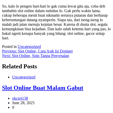
So, kalo lo pengen hari-hari lo gak cuma lewat gitu aja, coba deh
tambahin slot online dalam rutinitas lo. Gak perlu waktu lama,
cukup beberapa menit buat nikmatin serunya putaran dan berharap
keberuntungan datang nyamperin. Siapa tau, dari iseng-iseng lo
malah jadi jalan menuju kejutan besar. Karena di dunia slot, segala
kemungkinan bisa kejadian. Dan kalo udah ketemu hari yang pas, lo
bakal ngerti kenapa banyak yang bilang: slot online, gacor setiap
hari.
Posted in
Uncategorized
Post
Previous:
Slot Online, Cara Asik Isi Dompet
Next:
Slot Online, Spin Tanpa Penyesalan
navigation
Related Posts
Uncategorized
Slot Online Buat Malam Gabut
okcret138
June 28, 2025
0