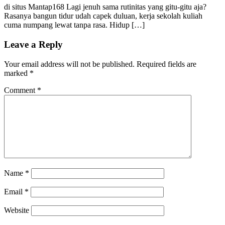
di situs Mantap168 Lagi jenuh sama rutinitas yang gitu-gitu aja?
Rasanya bangun tidur udah capek duluan, kerja sekolah kuliah
cuma numpang lewat tanpa rasa. Hidup […]
Leave a Reply
Your email address will not be published.
Required fields are
marked
*
Comment
*
Name
*
Email
*
Website