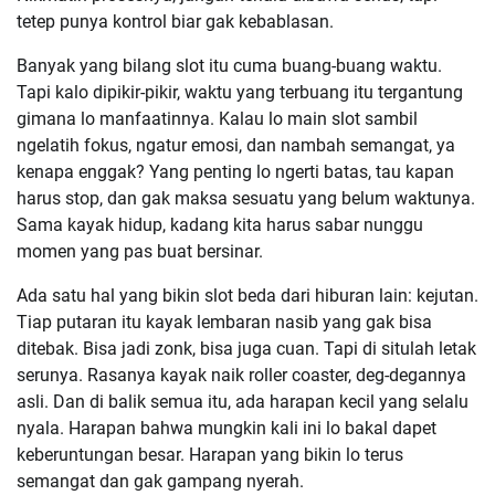
tetep punya kontrol biar gak kebablasan.
Banyak yang bilang slot itu cuma buang-buang waktu.
Tapi kalo dipikir-pikir, waktu yang terbuang itu tergantung
gimana lo manfaatinnya. Kalau lo main slot sambil
ngelatih fokus, ngatur emosi, dan nambah semangat, ya
kenapa enggak? Yang penting lo ngerti batas, tau kapan
harus stop, dan gak maksa sesuatu yang belum waktunya.
Sama kayak hidup, kadang kita harus sabar nunggu
momen yang pas buat bersinar.
Ada satu hal yang bikin slot beda dari hiburan lain: kejutan.
Tiap putaran itu kayak lembaran nasib yang gak bisa
ditebak. Bisa jadi zonk, bisa juga cuan. Tapi di situlah letak
serunya. Rasanya kayak naik roller coaster, deg-degannya
asli. Dan di balik semua itu, ada harapan kecil yang selalu
nyala. Harapan bahwa mungkin kali ini lo bakal dapet
keberuntungan besar. Harapan yang bikin lo terus
semangat dan gak gampang nyerah.