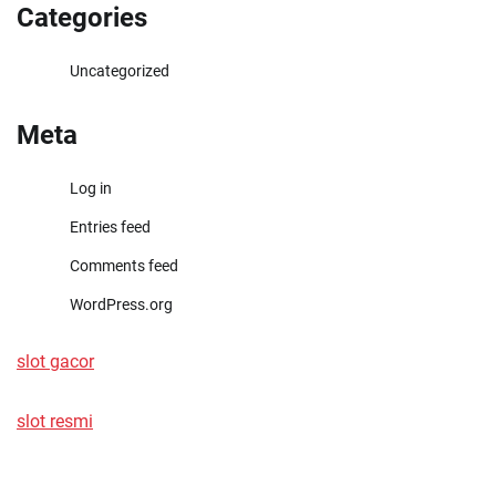
Categories
Uncategorized
Meta
Log in
Entries feed
Comments feed
WordPress.org
slot gacor
slot resmi