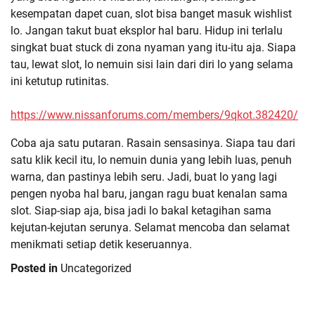
kesempatan dapet cuan, slot bisa banget masuk wishlist
lo. Jangan takut buat eksplor hal baru. Hidup ini terlalu
singkat buat stuck di zona nyaman yang itu-itu aja. Siapa
tau, lewat slot, lo nemuin sisi lain dari diri lo yang selama
ini ketutup rutinitas.
https://www.nissanforums.com/members/9qkot.382420/
Coba aja satu putaran. Rasain sensasinya. Siapa tau dari
satu klik kecil itu, lo nemuin dunia yang lebih luas, penuh
warna, dan pastinya lebih seru. Jadi, buat lo yang lagi
pengen nyoba hal baru, jangan ragu buat kenalan sama
slot. Siap-siap aja, bisa jadi lo bakal ketagihan sama
kejutan-kejutan serunya. Selamat mencoba dan selamat
menikmati setiap detik keseruannya.
Posted in
Uncategorized