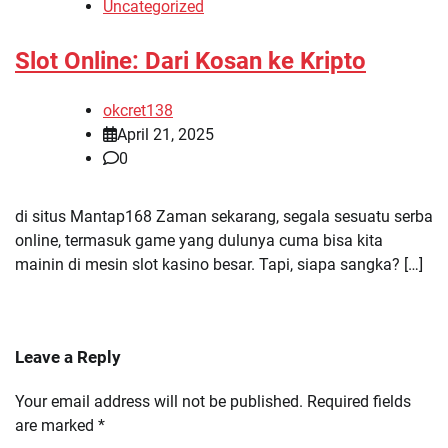
Uncategorized
Slot Online: Dari Kosan ke Kripto
okcret138
April 21, 2025
0
di situs Mantap168 Zaman sekarang, segala sesuatu serba
online, termasuk game yang dulunya cuma bisa kita
mainin di mesin slot kasino besar. Tapi, siapa sangka? […]
Leave a Reply
Your email address will not be published.
Required fields
are marked
*