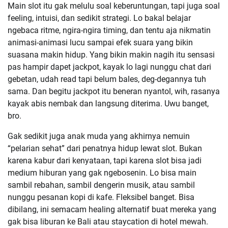
Main slot itu gak melulu soal keberuntungan, tapi juga soal
feeling, intuisi, dan sedikit strategi. Lo bakal belajar
ngebaca ritme, ngira-ngira timing, dan tentu aja nikmatin
animasi-animasi lucu sampai efek suara yang bikin
suasana makin hidup. Yang bikin makin nagih itu sensasi
pas hampir dapet jackpot, kayak lo lagi nunggu chat dari
gebetan, udah read tapi belum bales, deg-degannya tuh
sama. Dan begitu jackpot itu beneran nyantol, wih, rasanya
kayak abis nembak dan langsung diterima. Uwu banget,
bro.
Gak sedikit juga anak muda yang akhirnya nemuin
“pelarian sehat” dari penatnya hidup lewat slot. Bukan
karena kabur dari kenyataan, tapi karena slot bisa jadi
medium hiburan yang gak ngebosenin. Lo bisa main
sambil rebahan, sambil dengerin musik, atau sambil
nunggu pesanan kopi di kafe. Fleksibel banget. Bisa
dibilang, ini semacam healing alternatif buat mereka yang
gak bisa liburan ke Bali atau staycation di hotel mewah.