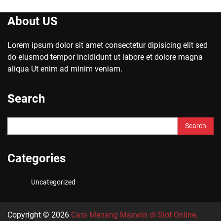
About US
Lorem ipsum dolor sit amet consectetur dipisicing elit sed
do eiusmod tempor incididunt ut labore et dolore magna
aliqua Ut enim ad minim veniam.
Search
Search
for:
Categories
Uncategorized
Copyright © 2026
Cara Menang Maxwin di Slot Online,