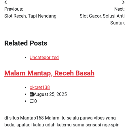
Post
Previous:
Next:
navigation
Slot Receh, Tapi Nendang
Slot Gacor, Solusi Anti
Suntuk
Related Posts
Uncategorized
Malam Mantap, Receh Basah
okcret138
August 25, 2025
0
di situs Mantap168 Malam itu selalu punya vibes yang
beda, apalagi kalau udah ketemu sama sensasi nge-spin