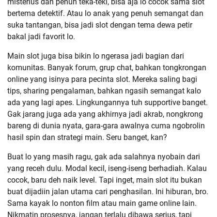
misterius dan penuh teka-teki, bisa aja lo cocok sama slot
bertema detektif. Atau lo anak yang penuh semangat dan
suka tantangan, bisa jadi slot dengan tema dewa petir
bakal jadi favorit lo.
Main slot juga bisa bikin lo ngerasa jadi bagian dari
komunitas. Banyak forum, grup chat, bahkan tongkrongan
online yang isinya para pecinta slot. Mereka saling bagi
tips, sharing pengalaman, bahkan ngasih semangat kalo
ada yang lagi apes. Lingkungannya tuh supportive banget.
Gak jarang juga ada yang akhirnya jadi akrab, nongkrong
bareng di dunia nyata, gara-gara awalnya cuma ngobrolin
hasil spin dan strategi main. Seru banget, kan?
Buat lo yang masih ragu, gak ada salahnya nyobain dari
yang receh dulu. Modal kecil, iseng-iseng berhadiah. Kalau
cocok, baru deh naik level. Tapi inget, main slot itu bukan
buat dijadiin jalan utama cari penghasilan. Ini hiburan, bro.
Sama kayak lo nonton film atau main game online lain.
Nikmatin prosesnya, jangan terlalu dibawa serius, tapi