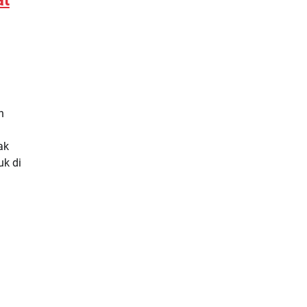
at
h
ak
uk di