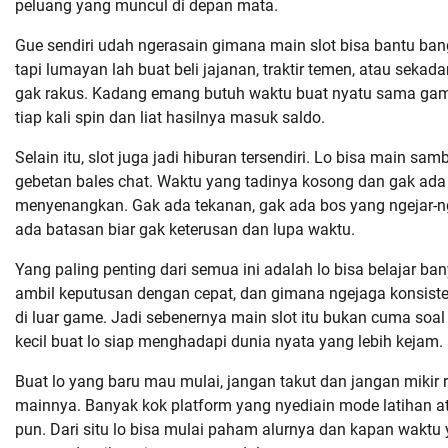
peluang yang muncul di depan mata.
Gue sendiri udah ngerasain gimana main slot bisa bantu ba
tapi lumayan lah buat beli jajanan, traktir temen, atau sekad
gak rakus. Kadang emang butuh waktu buat nyatu sama game
tiap kali spin dan liat hasilnya masuk saldo.
Selain itu, slot juga jadi hiburan tersendiri. Lo bisa main s
gebetan bales chat. Waktu yang tadinya kosong dan gak ada
menyenangkan. Gak ada tekanan, gak ada bos yang ngejar-ngeja
ada batasan biar gak keterusan dan lupa waktu.
Yang paling penting dari semua ini adalah lo bisa belajar ba
ambil keputusan dengan cepat, dan gimana ngejaga konsisten
di luar game. Jadi sebenernya main slot itu bukan cuma soal u
kecil buat lo siap menghadapi dunia nyata yang lebih kejam.
Buat lo yang baru mau mulai, jangan takut dan jangan mikir 
mainnya. Banyak kok platform yang nyediain mode latihan at
pun. Dari situ lo bisa mulai paham alurnya dan kapan waktu