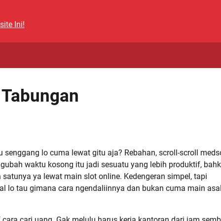
te Ini!
i Tabungan
senggang lo cuma lewat gitu aja? Rebahan, scroll-scroll meds
ngubah waktu kosong itu jadi sesuatu yang lebih produktif, bah
 satunya ya lewat main slot online. Kedengeran simpel, tapi
sal lo tau gimana cara ngendaliinnya dan bukan cuma main asal
cara cari uang. Gak melulu harus kerja kantoran dari jam semb