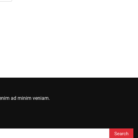
t enim ad minim veniam.