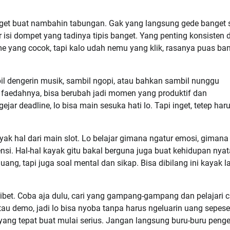
nget buat nambahin tabungan. Gak yang langsung gede banget s
ar isi dompet yang tadinya tipis banget. Yang penting konsisten 
 yang cocok, tapi kalo udah nemu yang klik, rasanya puas ba
ambil dengerin musik, sambil ngopi, atau bahkan sambil nunggu
 faedahnya, bisa berubah jadi momen yang produktif dan
r deadline, lo bisa main sesuka hati lo. Tapi inget, tetep har
nyak hal dari main slot. Lo belajar gimana ngatur emosi, gimana
si. Hal-hal kayak gitu bakal berguna juga buat kehidupan nyat
ang, tapi juga soal mental dan sikap. Bisa dibilang ini kayak l
ribet. Coba aja dulu, cari yang gampang-gampang dan pelajari 
au demo, jadi lo bisa nyoba tanpa harus ngeluarin uang sepese
 yang tepat buat mulai serius. Jangan langsung buru-buru peng