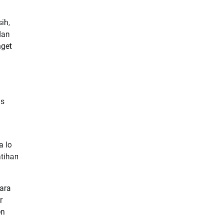
ih,
dan
nget
us
a lo
atihan
cara
r
en