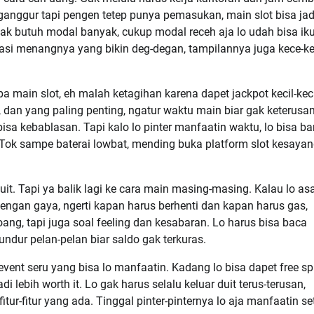
ganggur tapi pengen tetep punya pemasukan, main slot bisa jad
gak butuh modal banyak, cukup modal receh aja lo udah bisa iku
sasi menangnya yang bikin deg-degan, tampilannya juga kece-ke
main slot, eh malah ketagihan karena dapet jackpot kecil-keci
, dan yang paling penting, ngatur waktu main biar gak keterusan
bisa kebablasan. Tapi kalo lo pinter manfaatin waktu, lo bisa b
kTok sampe baterai lowbat, mending buka platform slot kesaya
it. Tapi ya balik lagi ke cara main masing-masing. Kalau lo asa
 dengan gaya, ngerti kapan harus berhenti dan kapan harus gas,
oang, tapi juga soal feeling dan kesabaran. Lo harus bisa baca
undur pelan-pelan biar saldo gak terkuras.
vent seru yang bisa lo manfaatin. Kadang lo bisa dapet free sp
 lebih worth it. Lo gak harus selalu keluar duit terus-terusan,
fitur-fitur yang ada. Tinggal pinter-pinternya lo aja manfaatin se