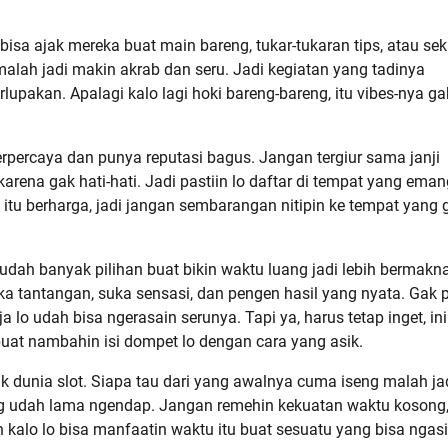
bisa ajak mereka buat main bareng, tukar-tukaran tips, atau se
lah jadi makin akrab dan seru. Jadi kegiatan yang tadinya
upakan. Apalagi kalo lagi hoki bareng-bareng, itu vibes-nya ga
rpercaya dan punya reputasi bagus. Jangan tergiur sama janji
arena gak hati-hati. Jadi pastiin lo daftar di tempat yang eman
 itu berharga, jadi jangan sembarangan nitipin ke tempat yang 
ah banyak pilihan buat bikin waktu luang jadi lebih bermakna
suka tantangan, suka sensasi, dan pengen hasil yang nyata. Gak p
a lo udah bisa ngerasain serunya. Tapi ya, harus tetap inget, ini
 buat nambahin isi dompet lo dengan cara yang asik.
ik dunia slot. Siapa tau dari yang awalnya cuma iseng malah ja
ang udah lama ngendap. Jangan remehin kekuatan waktu kosong
n kalo lo bisa manfaatin waktu itu buat sesuatu yang bisa ngas