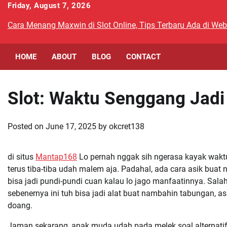
Skip
Friday, August 7, 2026
to
Cara Menang Maxwin di Slot Online, Tips Terbaru Ada di Websi
content
HOME
ABOUT
BLOG
CONTACT
Slot: Waktu Senggang Jad
Posted on
June 17, 2025
by
okcret138
di situs
Mantap168
Lo pernah nggak sih ngerasa kayak waktu 
terus tiba-tiba udah malem aja. Padahal, ada cara asik buat 
bisa jadi pundi-pundi cuan kalau lo jago manfaatinnya. Salah
sebenernya ini tuh bisa jadi alat buat nambahin tabungan, a
doang.
Jaman sekarang, anak muda udah pada melek soal alternatif 