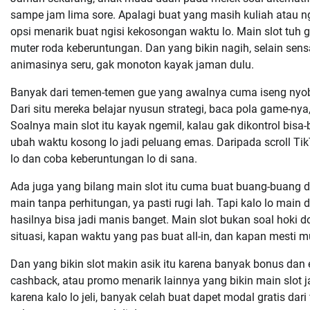
sampe jam lima sore. Apalagi buat yang masih kuliah atau n
opsi menarik buat ngisi kekosongan waktu lo. Main slot tuh 
muter roda keberuntungan. Dan yang bikin nagih, selain sen
animasinya seru, gak monoton kayak jaman dulu.
Banyak dari temen-temen gue yang awalnya cuma iseng nyoba 
Dari situ mereka belajar nyusun strategi, baca pola game-nya
Soalnya main slot itu kayak ngemil, kalau gak dikontrol bisa-
ubah waktu kosong lo jadi peluang emas. Daripada scroll Ti
lo dan coba keberuntungan lo di sana.
Ada juga yang bilang main slot itu cuma buat buang-buang du
main tanpa perhitungan, ya pasti rugi lah. Tapi kalo lo main
hasilnya bisa jadi manis banget. Main slot bukan soal hoki d
situasi, kapan waktu yang pas buat all-in, dan kapan mesti m
Dan yang bikin slot makin asik itu karena banyak bonus dan e
cashback, atau promo menarik lainnya yang bikin main slot jadi
karena kalo lo jeli, banyak celah buat dapet modal gratis dari 