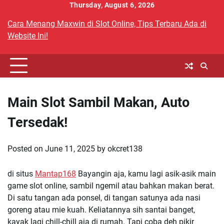
Skip
Thursday, August 6, 2026
to
Cara Menang Maxwin di Slot Online, Tips Terbaru Ada di
content
Website Ini!
Main Slot Sambil Makan, Auto
Tersedak!
Posted on
June 11, 2025
by
okcret138
di situs
Mantap168
Bayangin aja, kamu lagi asik-asik main
game slot online, sambil ngemil atau bahkan makan berat.
Di satu tangan ada ponsel, di tangan satunya ada nasi
goreng atau mie kuah. Keliatannya sih santai banget,
kayak lagi chill-chill aja di rumah. Tapi coba deh pikir