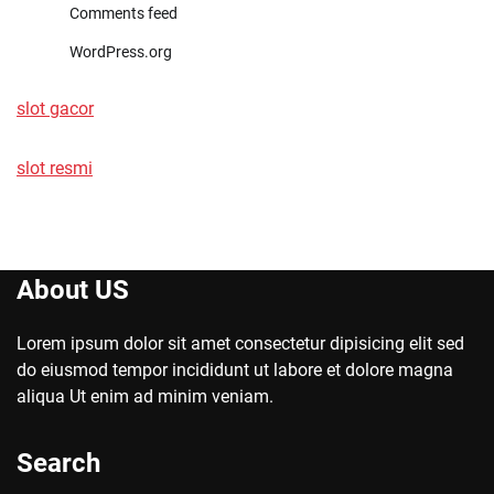
Comments feed
WordPress.org
slot gacor
slot resmi
About US
Lorem ipsum dolor sit amet consectetur dipisicing elit sed
do eiusmod tempor incididunt ut labore et dolore magna
aliqua Ut enim ad minim veniam.
Search