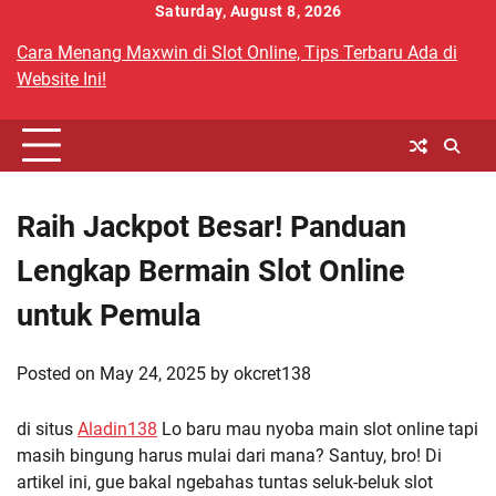
Skip
Saturday, August 8, 2026
to
Cara Menang Maxwin di Slot Online, Tips Terbaru Ada di
content
Website Ini!
Raih Jackpot Besar! Panduan
Lengkap Bermain Slot Online
untuk Pemula
Posted on
May 24, 2025
by
okcret138
di situs
Aladin138
Lo baru mau nyoba main slot online tapi
masih bingung harus mulai dari mana? Santuy, bro! Di
artikel ini, gue bakal ngebahas tuntas seluk-beluk slot