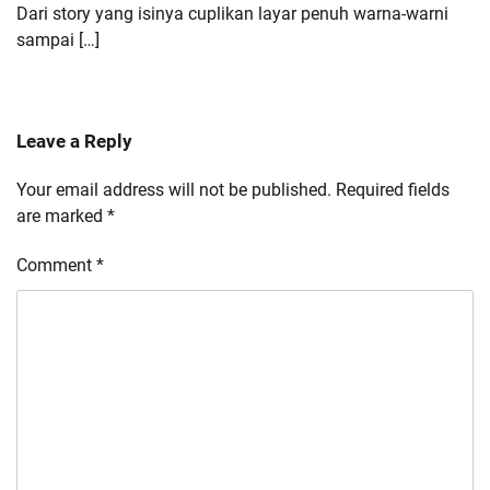
Dari story yang isinya cuplikan layar penuh warna-warni
sampai […]
Leave a Reply
Your email address will not be published.
Required fields
are marked
*
Comment
*