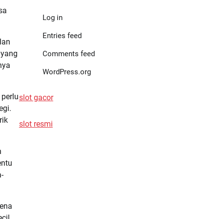
sa
Log in
Entries feed
lan
 yang
Comments feed
nya
WordPress.org
 perlu
slot gacor
egi.
rik
slot resmi
n
entu
-
rena
cil