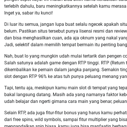
terlebih dahulu, baru meningkatkannya setelah kamu merasa
Inget ya, sabar itu kunci!
Di luar itu semua, jangan lupa buat selalu ngecek apakah s
belum. Pastikan situs tersebut punya lisensi resmi dan review
dan bisa menghasilkan cuan, ada aja oknum yang nakal yang
Jadi, selektif dalam memilih tempat bermain itu penting ban
Nah, buat lo yang mungkin udah mulai tertarik dan pengen co
Salah satunya adalah game dengan RTP tinggi. RTP (Return t
dikembalikan ke pemain dalam jangka panjang. Semakin tin
slot dengan RTP 96% ke atas tuh punya peluang menang yang 
Tapi, tentu aja, meskipun kamu main slot di tempat yang tep
bakal langsung datang. Masih ada yang namanya faktor keber
udah belajar dan ngerti gimana cara main yang benar, peluan
Selain RTP, ada juga fitur-fitur bonus yang harus kamu perh
dari free spins, wild symbols, sampai fitur multiplier yang
mengandalkan spin biasa, kamu juga bisa manfaatin berbag