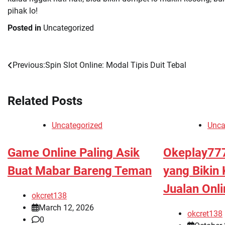
pihak lo!
Posted in
Uncategorized
Previous:
Spin Slot Online: Modal Tipis Duit Tebal
Post
navigation
Related Posts
Uncategorized
Unca
Game Online Paling Asik
Okeplay777
Buat Mabar Bareng Teman
yang Bikin
Jualan Onli
okcret138
March 12, 2026
okcret138
0