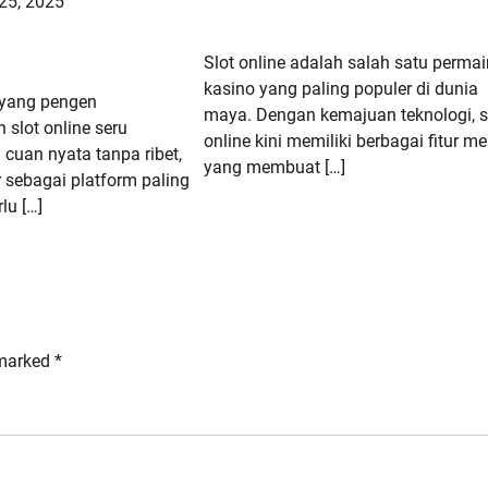
25, 2025
Slot online adalah salah satu perma
kasino yang paling populer di dunia
yang pengen
maya. Dengan kemajuan teknologi, s
slot online seru
online kini memiliki berbagai fitur me
 cuan nyata tanpa ribet,
yang membuat […]
 sebagai platform paling
lu […]
 marked
*