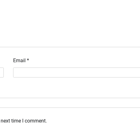
Email
*
 next time I comment.