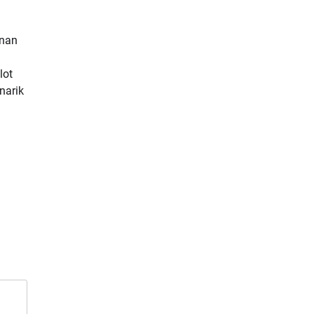
inan
lot
narik