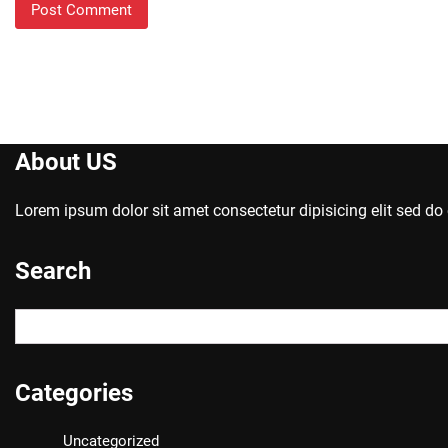
About US
Lorem ipsum dolor sit amet consectetur dipisicing elit sed d
Search
Search
for:
Categories
Uncategorized