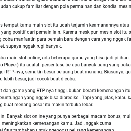
 udah cukup familiar dengan pola permainan dan kondisi mesin
itus tempat kamu main slot itu udah terjamin keamanannya atau
 yang positif dari pemain lain. Karena meskipun mesin slot itu 
 coba manfaatin para pemain baru dengan cara yang nggak fai
get, supaya nggak rugi banyak.
ba main slot online, ada beberapa game yang bisa jadi pilihan.
o Player) itu adalah persentase berapa banyak uang yang baka
ggi RTP-nya, semakin besar peluang buat menang. Biasanya, g
lebih besar, jadi cocok buat dicoba.
at dan game yang RTP-nya tinggi, bukan berarti kemenangan itu
untungan yang nggak bisa diprediksi. Tapi yang jelas, kalau 
g buat menang besar itu makin terbuka lebar.
atiin. Banyak slot online yang punya berbagai macam bonus, mul
 bisa meningkatkan kemenangan kamu. Jadi, nggak cuma
ai fitur tambahan untuk ngeboost peluang kemenangan.