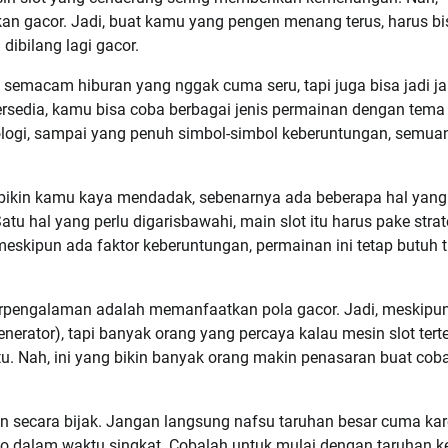
kan gacor. Jadi, buat kamu yang pengen menang terus, harus bi
dibilang lagi gacor.
 semacam hiburan yang nggak cuma seru, tapi juga bisa jadi ja
ersedia, kamu bisa coba berbagai jenis permainan dengan tema
tologi, sampai yang penuh simbol-simbol keberuntungan, semua
bikin kamu kaya mendadak, sebenarnya ada beberapa hal yang
tu hal yang perlu digarisbawahi, main slot itu harus pake strat
eskipun ada faktor keberuntungan, permainan ini tetap butuh t
 berpengalaman adalah memanfaatkan pola gacor. Jadi, meskipu
erator), tapi banyak orang yang percaya kalau mesin slot tert
tu. Nah, ini yang bikin banyak orang makin penasaran buat coba
an secara bijak. Jangan langsung nafsu taruhan besar cuma ka
do dalam waktu singkat. Cobalah untuk mulai dengan taruhan ke