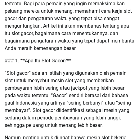
tertentu. Bagi para pemain yang ingin memaksimalkan
peluang mereka untuk menang, memahami cara kerja slot
gacor dan pengaturan waktu yang tepat bisa sangat
menguntungkan. Artikel ini akan membahas tentang apa
itu slot gacor, bagaimana cara menentukannya, dan
bagaimana pengaturan waktu yang tepat dapat membantu
Anda meraih kemenangan besar.
### 1. **Apa Itu Slot Gacor?**
“Slot gacor” adalah istilah yang digunakan oleh pemain
slot untuk menyebut mesin slot yang memberikan
pembayaran lebih sering atau jackpot yang lebih besar
pada waktu tertentu. “Gacor” sendiri berasal dari bahasa
gaul Indonesia yang artinya “sering berbunyi” atau “sering
membayar”. Slot gacor diidentifikasi sebagai mesin yang
sedang dalam periode pembayaran yang lebih tinggi,
sehingga peluang untuk menang lebih besar.
Namun, penting untuk diingat bahwa mesin slot bekerja