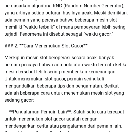
berdasarkan algoritma RNG (Random Number Generator),
yang artinya setiap putaran hasilnya acak. Meski demikian,
ada pemain yang percaya bahwa beberapa mesin slot
memiliki “waktu terbaik” di mana pembayaran lebih sering
terjadi. Fenomena ini disebut sebagai “waktu gacor.”
### 2. **Cara Menemukan Slot Gacor**
Meskipun mesin slot beroperasi secara acak, banyak
pemain percaya bahwa ada pola atau waktu tertentu ketika
mesin tersebut lebih sering memberikan kemenangan.
Untuk menemukan slot gacor, pemain seringkali
mengandalkan beberapa tips dan pengamatan. Berikut
adalah beberapa cara untuk menemukan mesin slot yang
sedang gacor:
– **Pengalaman Pemain Lain**: Salah satu cara tercepat
untuk menemukan slot gacor adalah dengan
mendengarkan cerita atau pengalaman dari pemain lain.