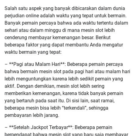
Salah satu aspek yang banyak dibicarakan dalam dunia
perjudian online adalah waktu yang tepat untuk bermain.
Banyak pemain percaya bahwa ada waktu tertentu dalam
sehari atau dalam minggu di mana mesin slot lebih
cenderung membayar kemenangan besar. Berikut
beberapa faktor yang dapat membantu Anda mengatur
waktu bermain yang tepat:
– **Pagi atau Malam Hari**: Beberapa pemain percaya
bahwa bermain mesin slot pada pagi hari atau malam hari
lebih menguntungkan karena lebih sedikit pemain yang
aktif. Dengan demikian, mesin slot lebih sering
memberikan kemenangan, karena tidak banyak pemain
yang bertaruh pada saat itu. Di sisi lain, saat ramai,
beberapa mesin bisa lebih “terkendali”, sehingga
pembayaran lebih jarang.
– **Setelah Jackpot Terbayar**: Beberapa pemain
berpendapat bahwa mesin slot yang baru saja membayar