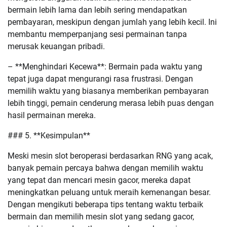
bermain lebih lama dan lebih sering mendapatkan
pembayaran, meskipun dengan jumlah yang lebih kecil. Ini
membantu memperpanjang sesi permainan tanpa
merusak keuangan pribadi.
– **Menghindari Kecewa**: Bermain pada waktu yang
tepat juga dapat mengurangi rasa frustrasi. Dengan
memilih waktu yang biasanya memberikan pembayaran
lebih tinggi, pemain cenderung merasa lebih puas dengan
hasil permainan mereka.
### 5. **Kesimpulan**
Meski mesin slot beroperasi berdasarkan RNG yang acak,
banyak pemain percaya bahwa dengan memilih waktu
yang tepat dan mencari mesin gacor, mereka dapat
meningkatkan peluang untuk meraih kemenangan besar.
Dengan mengikuti beberapa tips tentang waktu terbaik
bermain dan memilih mesin slot yang sedang gacor,