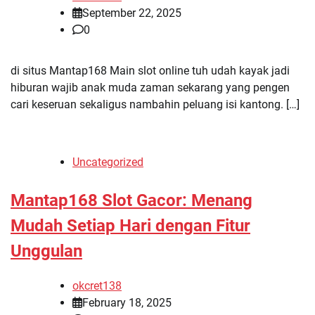
September 22, 2025
0
di situs Mantap168 Main slot online tuh udah kayak jadi
hiburan wajib anak muda zaman sekarang yang pengen
cari keseruan sekaligus nambahin peluang isi kantong. […]
Uncategorized
Mantap168 Slot Gacor: Menang
Mudah Setiap Hari dengan Fitur
Unggulan
okcret138
February 18, 2025